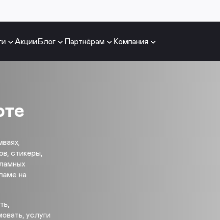
ги
Акции
Блог
Партнёрам
Компания
рте
мваях,
в, стикеры,
кламных
ламе на
ть,
овать, услуги