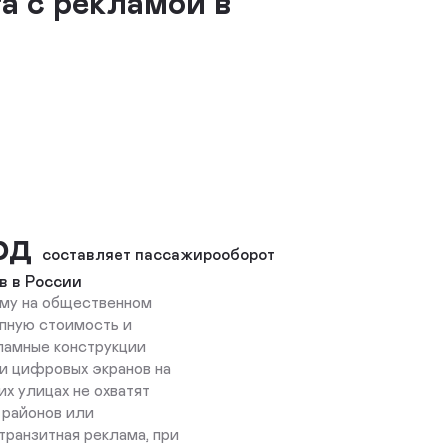
а с рекламой в
рд
составляет пассажирооборот
в в России
му на общественном
упную стоимость и
ламные конструкции
и цифровых экранов на
х улицах не охватят
 районов или
транзитная реклама, при