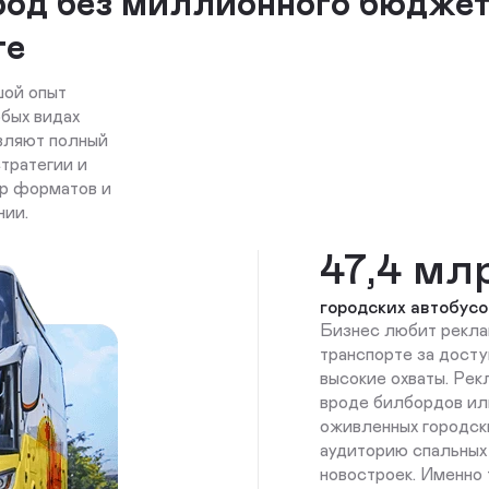
ород без миллионного бюджет
те
шой опыт
бых видах
вляют полный
стратегии и
ор форматов и
нии.
47,4 мл
городских автобусо
Бизнес любит рекла
транспорте за дост
высокие охваты. Рек
вроде билбордов ил
оживленных городски
аудиторию спальных
новостроек. Именно 