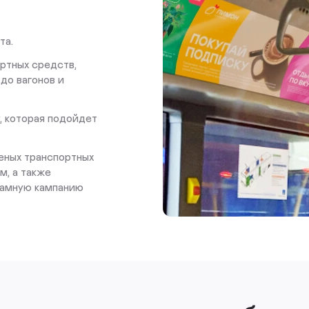
та.
ртных средств,
до вагонов и
 которая подойдет
еных транспортных
м, а также
ламную кампанию