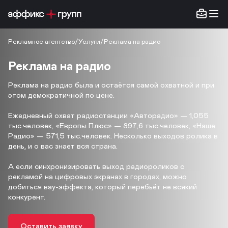
Рекламное агентство
/
Услуги
/
Реклама на радио
Реклама на радио
Реклама на радио была и остаётся самой охватной и при
этом демократичной по цене.
Ежедневный охват радиостанции «Авторадио» — 1,055
тыс.человек, «Европы Плюс» — 897,6 тыс.человек, «Наше
Радио» — 571,5 тыс.человек. Несколько выходов ролика в
день, и о вас знает вся страна.
А если синхронизировать выход радиороликов с
рекламой на цифровых экранах в городах, можно
добиться вау-эффекта, который перебьёт не всякий
конкурент.
Оставить заявку