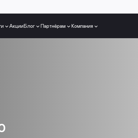
ги
Акции
Блог
Партнёрам
Компания
0
я