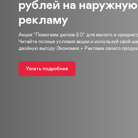
рублей на наружную
реклама
рекламу
Расскажем о вашем бизнесе на билборде, медиафа
Акция “Помогаем делом 2.0” для малого и среднего
радио, в бизнес-центрах и самолетах.
Читайте полные условия акции и используй свой ша
двойную выгоду Экономия + Реклама своего продук
Размещаем наружную рекламу на 4000+ собственн
поверхностях, а также на конструкциях компаний-пар
Узнать подробнее
Оставить заявку