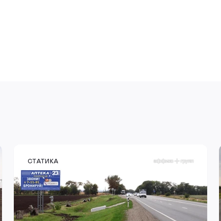
KRP036BBB
СТАТИКА
г. Гулькевичи, Гулькевичский район, а-д М29
Кавказ 101+120 (справа), позиция 64, в село
Новоукраинское
Тип конструкции
Размер
Сторона
Билборд
6,0 х 3,0м
B