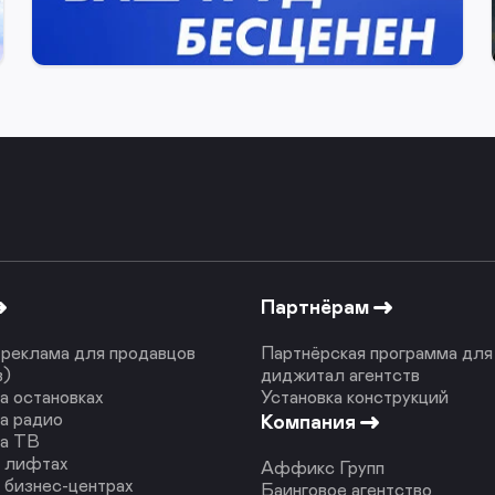
15 июля 2025
Партнёрам
реклама для продавцов
Партнёрская программа для
в)
диджитал агентств
а остановках
Установка конструкций
а радио
Компания
на ТВ
в лифтах
Аффикс Групп
 бизнес-центрах
Баинговое агентство