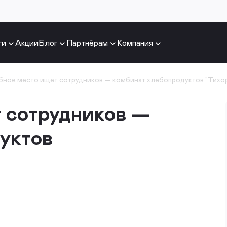
ги
Акции
Блог
Партнёрам
Компания
бное место ищет сотрудников — комбинат хлебопродуктов "Тихо
 сотрудников —
уктов