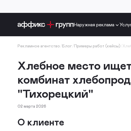
Наружная реклама
Услу
Рекламное агентство
/
Блог
/
Примеры работ (кейсы)
/
Хле
Хлебное место ищет
комбинат хлебопрод
"Тихорецкий"
02 марта 2026
О клиенте