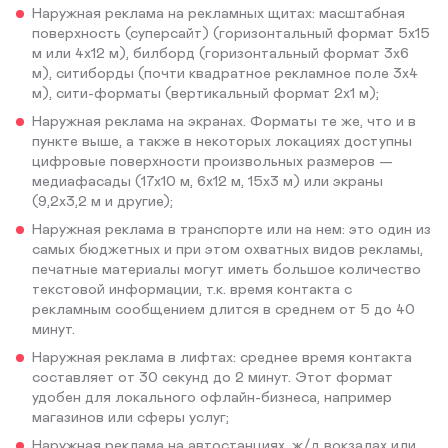
Наружная реклама на рекламных щитах: масштабная
поверхность (суперсайт) (горизонтальный формат 5х15
м или 4х12 м), билборд (горизонтальный формат 3х6
м), ситиборды (почти квадратное рекламное поле 3х4
м), сити-форматы (вертикальный формат 2х1 м);
Наружная реклама на экранах. Форматы те же, что и в
пункте выше, а также в некоторых локациях доступны
цифровые поверхности произвольных размеров —
медиафасады (17х10 м, 6х12 м, 15х3 м) или экраны
(9,2х3,2 м и другие);
Наружная реклама в транспорте или на нем: это один из
самых бюджетных и при этом охватных видов рекламы,
печатные материалы могут иметь большое количество
текстовой информации, т.к. время контакта с
рекламным сообщением длится в среднем от 5 до 40
минут.
Наружная реклама в лифтах: среднее время контакта
составляет от 30 секунд до 2 минут. Этот формат
удобен для локального офлайн-бизнеса, например
магазинов или сферы услуг;
Наружная реклама на автостанциях, ж/д вокзалах или