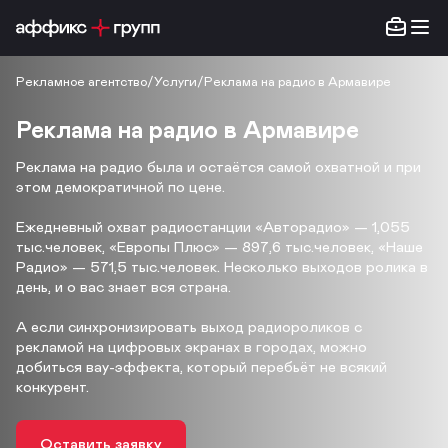
Рекламное агентство
/
Услуги
/
Реклама на радио в Армавире
Реклама на радио в Армавире
Реклама на радио была и остаётся самой охватной и при
этом демократичной по цене.
Ежедневный охват радиостанции «Авторадио» — 1,055
тыс.человек, «Европы Плюс» — 897,6 тыс.человек, «Наше
Радио» — 571,5 тыс.человек. Несколько выходов ролика в
день, и о вас знает вся страна.
А если синхронизировать выход радиороликов с
рекламой на цифровых экранах в городах, можно
добиться вау-эффекта, который перебьёт не всякий
конкурент.
Оставить заявку