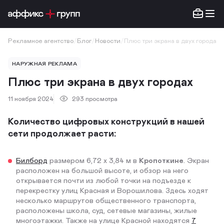
Рекламное агентство
/
Блог
/
Новости
/
Плюс три экрана в двух городах
НАРУЖНАЯ РЕКЛАМА
Плюс три экрана в двух городах
11 ноября 2024
293 просмотра
Количество цифровых конструкций в нашей
сети продолжает расти:
Билборд
размером 6,72 х 3,84 м в
Кропоткине
. Экран
расположен на большой высоте, и обзор на него
открывается почти из любой точки на подъезде к
перекрестку улиц Красная и Ворошилова. Здесь ходят
несколько маршрутов общественного транспорта,
расположены школа, суд, сетевые магазины, жилые
многоэтажки. Также на улице Красной находятся
7