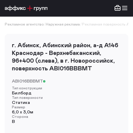
Рекламное агентство
/
Наружная реклама
/
Рекламная поверхность A
г. Абинск, Абинский район, а-д А146
Краснодар - Верхнебаканский,
96+400 (слева), в г. Новороссийск,
поверхность ABI016BBBMT
ABI016BBBMT
Тип конструкции
Билборд
Тип поверхности
Статика
Размер
6,0 х 3,0м
Сторона
B