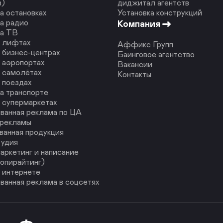
в)
диджитал агентств
а остановках
Установка конструкций
а радио
Компания
на ТВ
в лифтах
Аффикс Групп
 бизнес-центрах
Баинговое агентство
 аэропортах
Вакансии
 самолётах
Контакты
 поездах
а транспорте
 супермаркетах
ванная реклама по ЦА
 рекламы
ванная продукция
тудия
аркетинг и написание
копирайтинг)
 интернете
ванная реклама в соцсетях