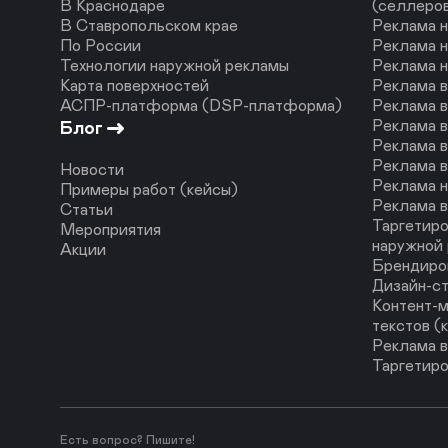
В Краснодаре
(селлеро
В Ставропольском крае
Реклама н
По России
Реклама н
Технологии наружной рекламы
Реклама 
Карта поверхностей
Реклама 
АСПР-платформа (DSP-платформа)
Реклама в
Реклама в
Блог
Реклама в
Реклама в
Новости
Реклама н
Примеры работ (кейсы)
Реклама в
Статьи
Таргетиро
Мероприятия
наружной
Акции
Брендиро
Дизайн-с
Контент-м
текстов (
Реклама в
Таргетиро
Есть вопрос? Пишите!