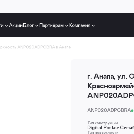
ги
Акции
Блог
Партнёрам
Компания
ерхность ANP020ADPCBRA в Анапе
г. Анапа, ул. 
Красноармейс
ANP020ADP
ANP020ADPCBRA
Тип конструкции
Digital Poster Сити
Тип поверхности