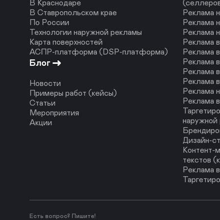
В Краснодаре
(селлеро
В Ставропольском крае
Реклама н
По России
Реклама н
Технологии наружной рекламы
Реклама 
Карта поверхностей
Реклама 
АСПР-платформа (DSP-платформа)
Реклама в
Реклама в
Блог
Реклама в
Реклама в
Новости
Реклама н
Примеры работ (кейсы)
Реклама в
Статьи
Таргетиро
Мероприятия
наружной
Акции
Брендиро
Дизайн-с
Контент-м
текстов (
Реклама в
Таргетиро
Есть вопрос? Пишите!