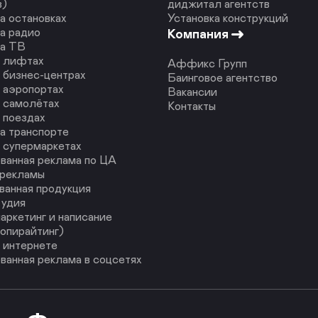
в)
диджитал агентств
а остановках
Установка конструкций
а радио
Компания
на ТВ
в лифтах
Аффикс Групп
 бизнес-центрах
Баинговое агентство
 аэропортах
Вакансии
 самолётах
Контакты
 поездах
а транспорте
 супермаркетах
ванная реклама по ЦА
 рекламы
ванная продукция
тудия
аркетинг и написание
копирайтинг)
 интернете
ванная реклама в соцсетях