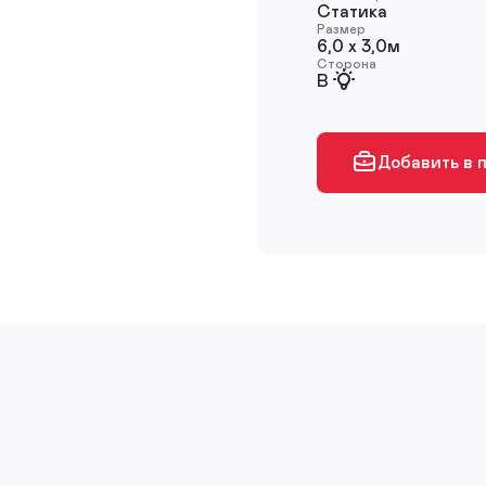
Статика
Размер
6,0 х 3,0м
Сторона
B
Добавить в 