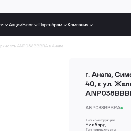
ги
Акции
Блог
Партнёрам
Компания
ерхность ANP038BBBRA в Анапе
г. Анапа, Си
40, к ул. Же
ANP038BBB
ANP038BBBRA
Тип конструкции
Билборд
Тип поверхности