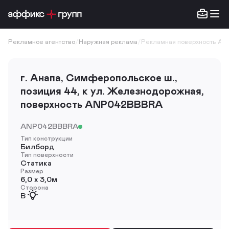
Рекламное агентство
/
Наружная реклама
/
Рекламная поверхность A
г. Анапа, Симферопольское ш.,
позиция 44, к ул. Железнодорожная,
поверхность ANP042BBBRA
ANP042BBBRA
Тип конструкции
Билборд
Тип поверхности
Статика
Размер
6,0 х 3,0м
Сторона
B