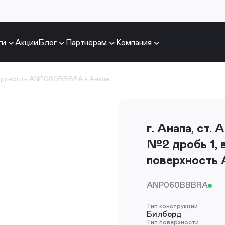
ги
Акции
Блог
Партнёрам
Компания
ерхность ANP060BBBRA в Анапе
г. Анапа, ст.
№2 дробь 1, 
поверхност
ANP060BBBRA
Тип конструкции
Билборд
Тип поверхности