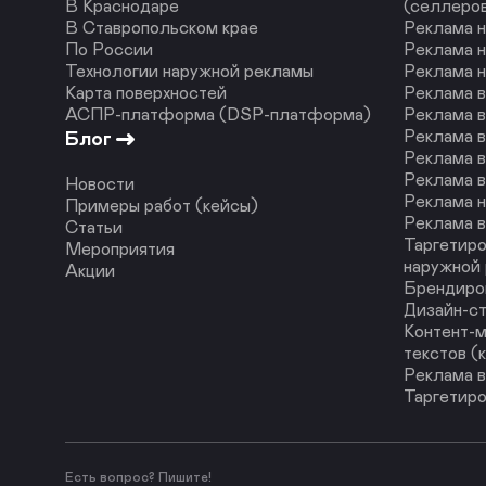
В Краснодаре
(селлеро
В Ставропольском крае
Реклама н
По России
Реклама н
Технологии наружной рекламы
Реклама 
Карта поверхностей
Реклама 
АСПР-платформа (DSP-платформа)
Реклама в
Реклама в
Блог
Реклама в
Реклама в
Новости
Реклама н
Примеры работ (кейсы)
Реклама в
Статьи
Таргетиро
Мероприятия
наружной
Акции
Брендиро
Дизайн-с
Контент-м
текстов (
Реклама в
Таргетиро
Есть вопрос? Пишите!