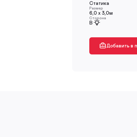
Статика
Размер
6,0 х 3,0м
Сторона
B
Добавить в 