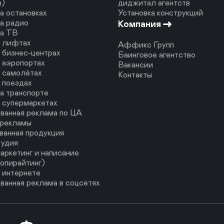
в)
диджитал агентств
а остановках
Установка конструкций
а радио
Компания
на ТВ
в лифтах
Аффикс Групп
 бизнес-центрах
Баинговое агентство
 аэропортах
Вакансии
 самолётах
Контакты
 поездах
а транспорте
 супермаркетах
ванная реклама по ЦА
 рекламы
ванная продукция
тудия
аркетинг и написание
копирайтинг)
 интернете
ванная реклама в соцсетях