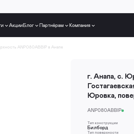
ги
Акции
Блог
Партнёрам
Компания
ерхность ANP080ABBIP в Анапе
г. Анапа, с. 
Гостагаевская
Юровка, пов
ANP080ABBIP
Тип конструкции
Билборд
Тип поверхности