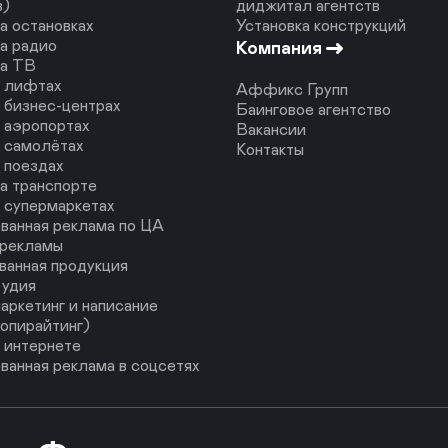
в)
диджитал агентств
а остановках
Установка конструкций
а радио
Компания
на ТВ
в лифтах
Аффикс Групп
 бизнес-центрах
Баинговое агентство
 аэропортах
Вакансии
 самолётах
Контакты
 поездах
а транспорте
 супермаркетах
ванная реклама по ЦА
 рекламы
ванная продукция
тудия
аркетинг и написание
копирайтинг)
 интернете
ванная реклама в соцсетях