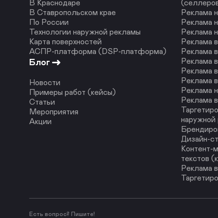
В Краснодаре
(селлеро
В Ставропольском крае
Реклама н
По России
Реклама н
Технологии наружной рекламы
Реклама 
Карта поверхностей
Реклама 
АСПР-платформа (DSP-платформа)
Реклама в
Реклама в
Блог
Реклама в
Реклама в
Новости
Реклама н
Примеры работ (кейсы)
Реклама в
Статьи
Таргетиро
Мероприятия
наружной
Акции
Брендиро
Дизайн-с
Контент-м
текстов (
Реклама в
Таргетиро
Есть вопрос? Пишите!