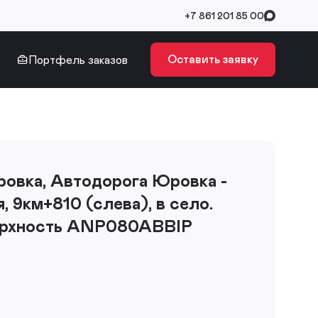
+7 861 201 85 00
Оставить заявку
Портфель заказов
Юровка, Автодорога Юровка -
, 9км+810 (слева), в село.
ерхность ANP080ABBIP