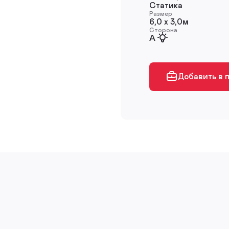
Статика
Размер
6,0 х 3,0м
Сторона
A
Добавить в 