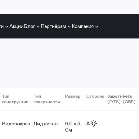
ги
Акции
Блог
Партнёрам
Компания
Тип
Тип
Размер
Сторона
Заметность
РРП
конструкции
поверхности
(OTS)
(GRP)
Видеоэкран
Диджитал
6,0 х 3,
A
0м