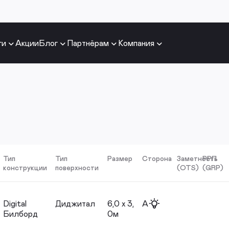
ги
Акции
Блог
Партнёрам
Компания
Тип
Тип
Размер
Сторона
Заметность
РРП
конструкции
поверхности
(OTS)
(GRP)
Digital
Диджитал
6,0 х 3,
A
Билборд
0м