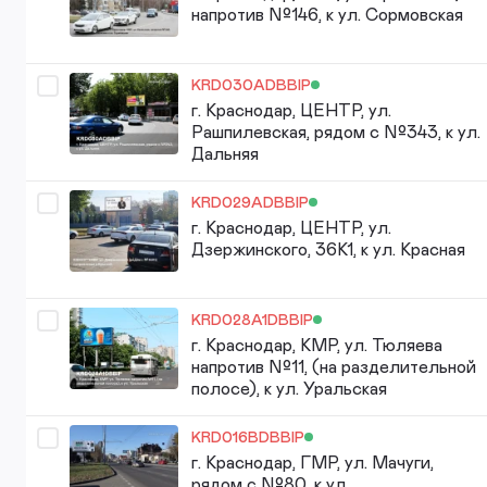
напротив №146, к ул. Сормовская
KRD030ADBBIP
г. Краснодар, ЦЕНТР, ул.
Рашпилевская, рядом с №343, к ул.
Дальняя
KRD029ADBBIP
г. Краснодар, ЦЕНТР, ул.
Дзержинского, 36К1, к ул. Красная
KRD028A1DBBIP
г. Краснодар, КМР, ул. Тюляева
напротив №11, (на разделительной
полосе), к ул. Уральская
KRD016BDBBIP
г. Краснодар, ГМР, ул. Мачуги,
рядом с №80, к ул.