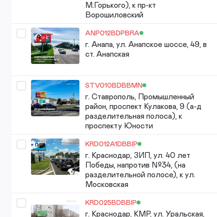
М.Горького), к пр-кт
Ворошиловский
ANP012BDPBRA
г. Анапа, ул. Анапское шоссе, 49, в
ст. Анапская
STV010BDBBMN
г. Ставрополь, Промышленный
район, проспект Кулакова, 9 (а-д
разделительная полоса), к
проспекту Юности
KRD012A1DBBIP
г. Краснодар, ЗИП, ул. 40 лет
Победы, напротив №34, (на
разделительной полосе), к ул.
Московская
KRD025BDBBIP
г. Краснодар, КМР, ул. Уральская,