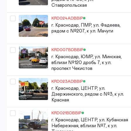
Ставропольская
KRD024ADBBIP
г. Краснодар, ПМР, ул. Фадеева,
рядом с №207, к ул. Мачуги
KRD007BDBBIP
г. Краснодар, ЮМР, ул. Минская,
вблизи №120 дробь 7, к ул.
проспект Чекистов
KRD023ADBBIP
г. Краснодар, ЦЕНТР, ул.
Дзержинского, рядом с №3, к ул.
Красная
KRD021BDBBIP
г. Краснодар, ЦЕНТР, ул. Кубанская
Набережная, вблизи №7, к ул.