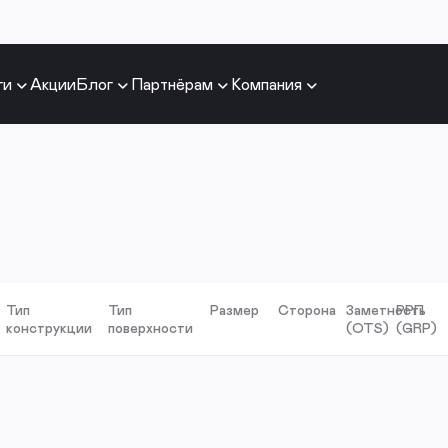
ги
Акции
Блог
Партнёрам
Компания
Тип
Тип
Размер
Сторона
Заметность
РРП
конструкции
поверхности
(OTS)
(GRP)