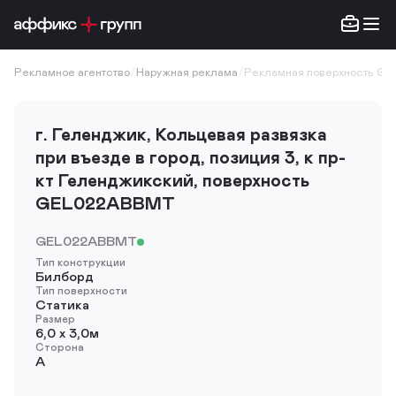
Рекламное агентство
/
Наружная реклама
/
Рекламная поверхность G
г. Геленджик, Кольцевая развязка
при въезде в город, позиция 3, к пр-
кт Геленджикский, поверхность
GEL022ABBMT
GEL022ABBMT
Тип конструкции
Билборд
Тип поверхности
Статика
Размер
6,0 х 3,0м
Сторона
A