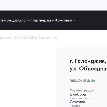
ги
Акции
Блог
Партнёрам
Компания
ерхность GEL048ABB в Геленджике
г. Геленджик,
ул. Объездн
GEL048ABB
Тип конструкции
Билборд
Тип поверхности
Статика
Размер