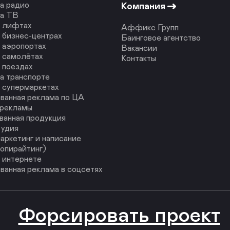
а радио
Компания
на ТВ
в лифтах
Аффикс Групп
 бизнес-центрах
Баинговое агентство
 аэропортах
Вакансии
 самолётах
Контакты
 поездах
а транспорте
 супермаркетах
ванная реклама по ЦА
 рекламы
ванная продукция
тудия
аркетинг и написание
копирайтинг)
 интернете
ванная реклама в соцсетях
Форсировать проект