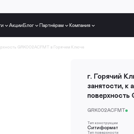
ги
Акции
Блог
Партнёрам
Компания
ерхность GRK002ACFMT в Горячем Ключе
г. Горячий Кл
занятости, к 
поверхност
GRK002ACFMT
Тип конструкции
Ситиформат
Тип поверхности