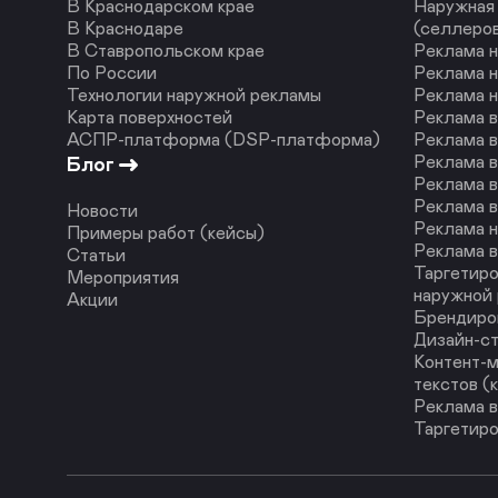
В Краснодарском крае
Наружная 
В Краснодаре
(селлеро
В Ставропольском крае
Реклама н
По России
Реклама н
Технологии наружной рекламы
Реклама 
Карта поверхностей
Реклама 
АСПР-платформа (DSP-платформа)
Реклама в
Реклама в
Блог
Реклама в
Реклама в
Новости
Реклама н
Примеры работ (кейсы)
Реклама в
Статьи
Таргетиро
Мероприятия
наружной
Акции
Брендиро
Дизайн-с
Контент-м
текстов (
Реклама в
Таргетиро