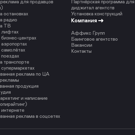
реклама для продавцов
Партнёрская программа для
в)
диджитал агентств
а остановках
Установка конструкций
а радио
Компания
на ТВ
в лифтах
Аффикс Групп
 бизнес-центрах
Баинговое агентство
 аэропортах
Вакансии
 самолётах
Контакты
 поездах
а транспорте
 супермаркетах
ванная реклама по ЦА
 рекламы
ванная продукция
тудия
аркетинг и написание
копирайтинг)
 интернете
ванная реклама в соцсетях