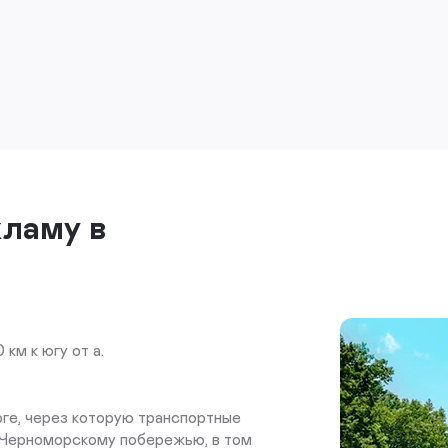
кламу в
км к югу от а.
ге, через которую транспортные
к Черноморскому побережью, в том