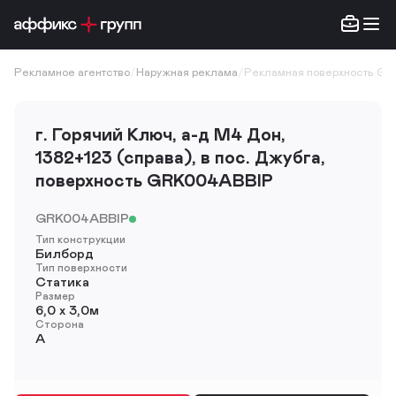
Рекламное агентство
/
Наружная реклама
/
Рекламная поверхность GR
г. Горячий Ключ, а-д М4 Дон,
1382+123 (справа), в пос. Джубга,
поверхность GRK004ABBIP
GRK004ABBIP
Тип конструкции
Билборд
Тип поверхности
Статика
Размер
6,0 х 3,0м
Сторона
A