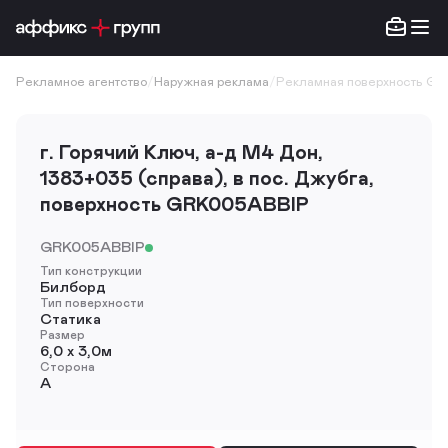
Рекламное агентство
/
Наружная реклама
/
Рекламная поверхность GR
г. Горячий Ключ, а-д М4 Дон,
1383+035 (справа), в пос. Джубга,
поверхность GRK005ABBIP
GRK005ABBIP
Тип конструкции
Билборд
Тип поверхности
Статика
Размер
6,0 х 3,0м
Сторона
A