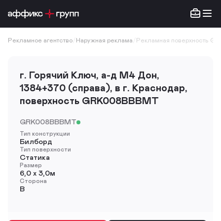
Рекламное агентство
/
Наружная реклама
/
Рекламная поверхность G
г. Горячий Ключ, а-д М4 Дон,
1384+370 (справа), в г. Краснодар,
поверхность GRK008BBBMT
GRK008BBBMT
Тип конструкции
Билборд
Тип поверхности
Статика
Размер
6,0 х 3,0м
Сторона
B