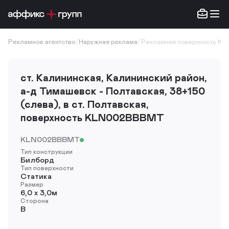
Рекламное агентство
/
Наружная реклама
/
Рекламная поверхность K
ст. Калининская, Калининский район,
а-д Тимашевск - Полтавская, 38+150
(слева), в ст. Полтавская,
поверхность KLN002BBBMT
KLN002BBBMT
Тип конструкции
Билборд
Тип поверхности
Статика
Размер
6,0 х 3,0м
Сторона
B