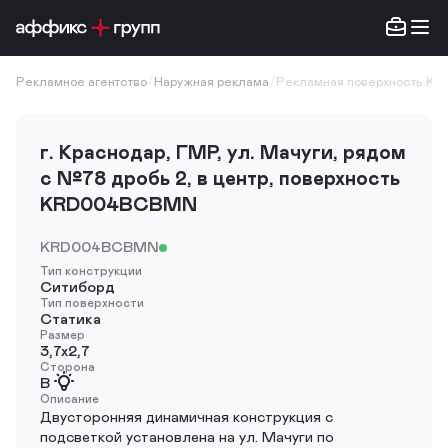
Рекламное агентство
/
Наружная реклама
/
Рекламная поверхность K
г. Краснодар, ГМР, ул. Мачуги, рядом
с №78 дробь 2, в центр, поверхность
KRD004BCBMN
KRD004BCBMN
Тип конструкции
Ситиборд
Тип поверхности
Статика
Размер
3,7х2,7
Сторона
B
Описание
Двусторонняя динамичная конструкция с
подсветкой установлена на ул. Мачуги по