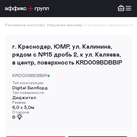
Рекламное агентство
/
Наружная реклама
/
Рекламная поверхность K
г. Краснодар, ЮМР, ул. Калинина,
рядом с №15 дробь 2, к ул. Каляева,
в центр, поверхность KRD009BDBBIP
KRD009BDBBIP
Тип конструкции
Digital Билборд
Тип поверхности
Диджитал
Размер
6,0 х 3,0м
Сторона
B