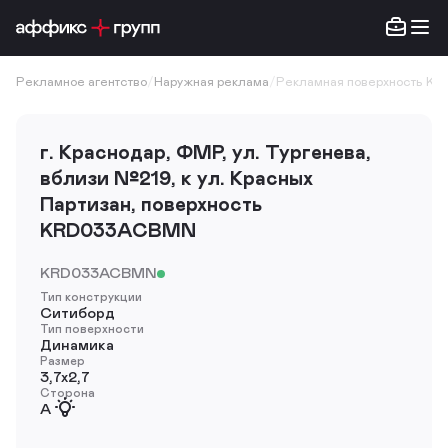
Рекламное агентство
/
Наружная реклама
/
Рекламная поверхность K
г. Краснодар, ФМР, ул. Тургенева,
вблизи №219, к ул. Красных
Партизан, поверхность
KRD033ACBMN
KRD033ACBMN
Тип конструкции
Ситиборд
Тип поверхности
Динамика
Размер
3,7х2,7
Сторона
A