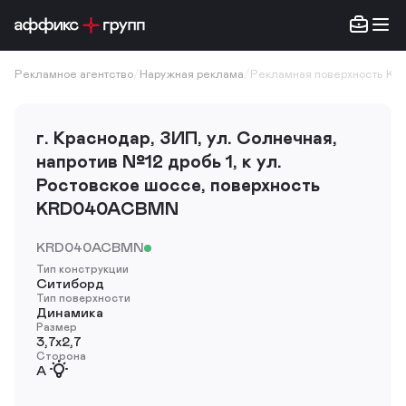
Рекламное агентство
/
Наружная реклама
/
Рекламная поверхность K
г. Краснодар, ЗИП, ул. Солнечная,
напротив №12 дробь 1, к ул.
Ростовское шоссе, поверхность
KRD040ACBMN
KRD040ACBMN
Тип конструкции
Ситиборд
Тип поверхности
Динамика
Размер
3,7х2,7
Сторона
A