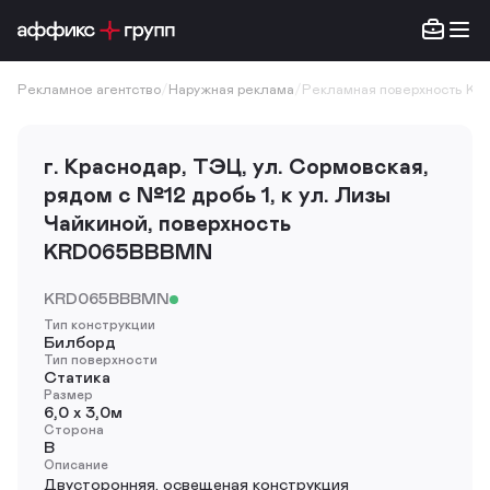
Рекламное агентство
/
Наружная реклама
/
Рекламная поверхность K
г. Краснодар, ТЭЦ, ул. Сормовская,
рядом с №12 дробь 1, к ул. Лизы
Чайкиной, поверхность
KRD065BBBMN
KRD065BBBMN
Тип конструкции
Билборд
Тип поверхности
Статика
Размер
6,0 х 3,0м
Сторона
B
Описание
Двусторонняя, освещеная конструкция