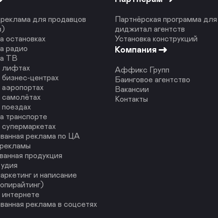
реклама для продавцов
Партнёрская программа для
в)
диджитал агентств
а остановках
Установка конструкций
а радио
Компания
на ТВ
в лифтах
Аффикс Групп
 бизнес-центрах
Баинговое агентство
 аэропортах
Вакансии
 самолётах
Контакты
 поездах
а транспорте
 супермаркетах
ванная реклама по ЦА
 рекламы
ванная продукция
тудия
аркетинг и написание
копирайтинг)
 интернете
ванная реклама в соцсетях