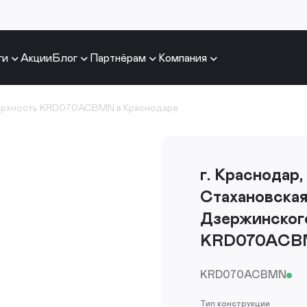
ги
Акции
Блог
Партнёрам
Компания
ерхность KRD070ACBMN в Краснодаре
г. Краснодар
Стахановская
Дзержинского
KRD070AC
KRD070ACBMN
Тип конструкции