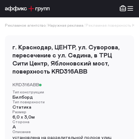
Рекламное агентство
/
Наружная реклама
/
Рекламная поверхность KR
г. Краснодар, ЦЕНТР, ул. Суворова,
пересечение с ул. Седина, в ТРЦ
Сити Центр, Яблоновский мост,
поверхность KRD316ABB
KRD316ABB
Тип конструкции
Билборд
Тип поверхности
Статика
Размер
6,0 х 3,0м
Сторона
A
Описание
установлена на разделительной полосе улиц