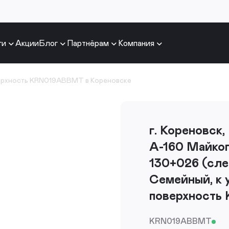
ги
Акции
Блог
Партнёрам
Компания
ерхность KRN019ABBMT в Кореновске
г. Кореновск,
А-160 Майкоп
130+026 (сл
Семейный, к 
поверхност
KRN019ABBMT