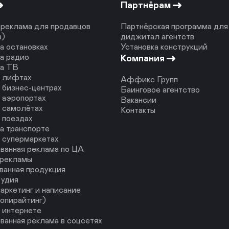
Партнёрам
реклама для продавцов
Партнёрская программа для
в)
диджитал агентств
а остановках
Установка конструкций
а радио
Компания
на ТВ
в лифтах
Аффикс Групп
 бизнес-центрах
Баинговое агентство
 аэропортах
Вакансии
 самолётах
Контакты
 поездах
а транспорте
 супермаркетах
ванная реклама по ЦА
 рекламы
ванная продукция
тудия
аркетинг и написание
копирайтинг)
 интернете
ванная реклама в соцсетях