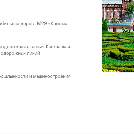
обильная дорога М29 «Кавказ»
одорожная станция Кавказская.
нодорожных линий
рошлынности и машиностроения.