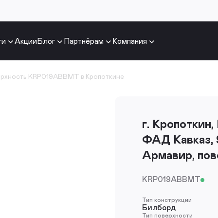
ги
Акции
Блог
Партнёрам
Компания
ерхность KRP019ABBMT в Кропоткине
г. Кропоткин,
ФАД Кавказ, 9
Армавир, по
KRP019ABBMT
Тип конструкции
Билборд
Тип поверхности