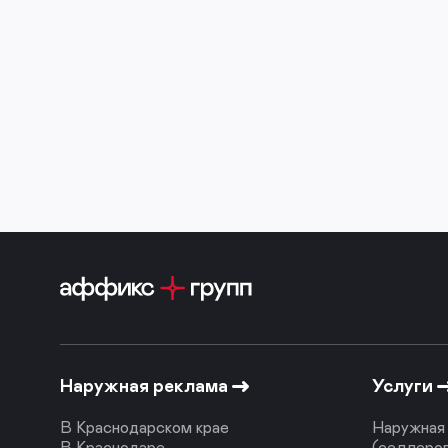
Наружная реклама
Услуги
В Краснодарском крае
Наружная 
В Краснодаре
(селлеро