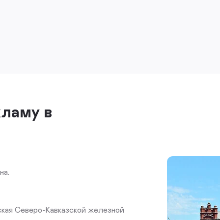
кламу в
на.
ская Северо-Кавказской железной