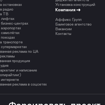
а остановках
Установка конструкций
а радио
Компания
на ТВ
в лифтах
Аффикс Групп
 бизнес-центрах
Баинговое агентство
 аэропортах
Вакансии
 самолётах
Контакты
 поездах
а транспорте
 супермаркетах
ванная реклама по ЦА
 рекламы
ванная продукция
тудия
аркетинг и написание
копирайтинг)
 интернете
ванная реклама в соцсетях
Форсировать проект