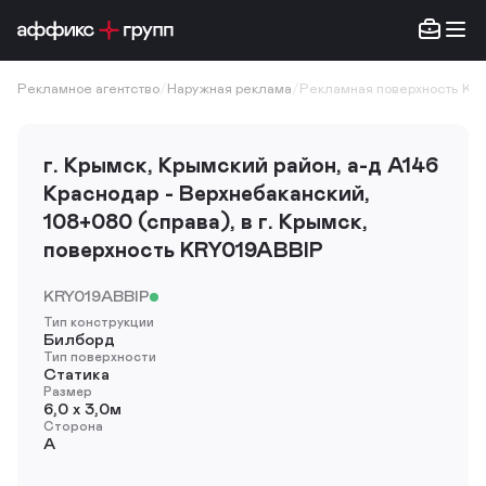
Рекламное агентство
/
Наружная реклама
/
Рекламная поверхность KR
г. Крымск, Крымский район, а-д А146
Краснодар - Верхнебаканский,
108+080 (справа), в г. Крымск,
поверхность KRY019ABBIP
KRY019ABBIP
Тип конструкции
Билборд
Тип поверхности
Статика
Размер
6,0 х 3,0м
Сторона
A