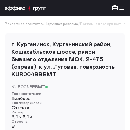
Рекламное агентство
/
Наружная реклама
/
Рекламная поверхность K
г. Курганинск, Курганинский район,
Кошехабльское шоссе, район
бывшего отделения МОК, 2+475
(справа), к ул. Луговая, поверхность
KUR004BBBMT
KUR004BBBMT
Тип конструкции
Билборд
Тип поверхности
Статика
Размер
6,0 х 3,0м
Сторона
B