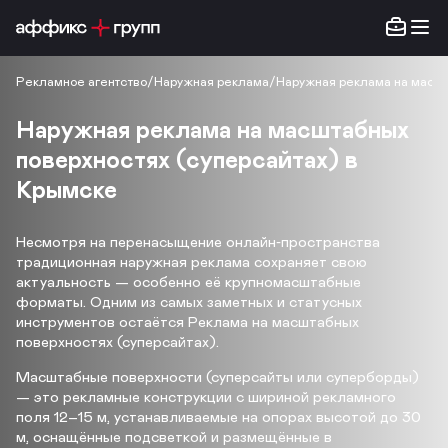
Рекламное агентство
/
Наружная реклама
/
Наружная реклама на масшт
Наружная реклама на масштабных
поверхностях (суперсайтах) в
Крымске
Несмотря на перенасыщение онлайн‑пространства
традиционная наружная реклама сохраняет свою
актуальность — особенно её крупномасштабные
форматы. Одним из самых заметных и статусных
инструментов остаётся Реклама на масштабных
поверхностях (суперсайтах).
Масштабные поверхности (суперсайты или суперборды)
— это рекламные конструкции с шириной рекламного
поля 12–15 м, устанавливаемые на опорах высотой до 30
м, оснащённые подсветкой и размещённые в