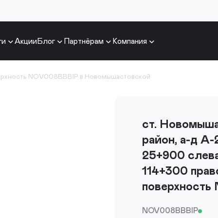
ги
Акции
Блог
Партнёрам
Компания
ерхность NOV008BBBIP в Новомышастовской
ст. Новомыша
район, а-д А
25+900 слева
114+300 право
поверхность
NOV008BBBIP