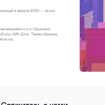
трукций в апреле 2024 — около
равляющийся к и от Дальнего
ой а/д «М4-Дон». Таким образом,
й поток.
Свяжитесь с нами