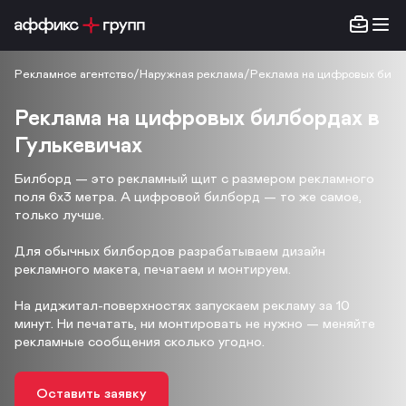
Рекламное агентство
/
Наружная реклама
/
Реклама на цифровых билб
Реклама на цифровых билбордах в
Гулькевичах
Билборд — это рекламный щит с размером рекламного
поля 6х3 метра. А цифровой билборд — то же самое,
только лучше.
Для обычных билбордов разрабатываем дизайн
рекламного макета, печатаем и монтируем.
На диджитал-поверхностях запускаем рекламу за 10
минут. Ни печатать, ни монтировать не нужно — меняйте
рекламные сообщения сколько угодно.
Оставить заявку