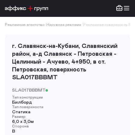
Рекламное агентство
/
Наружная реклама
/
Рекламная поверхность SL
г. Славянск-на-Кубани, Славянский
район, а-д Славянск - Петровская -
Целинный - Ачуево, 4+950, в ст.
Петровская, поверхность
SLA017BBBMT
SLA017BBBMT
Тип конструкции
Билборд
Тип поверхности
Статика
Размер
6,0 х 3,0м
Сторона
B