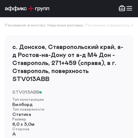
Рекламное агентство
/
Наружная реклама
/
Рекламная поверхность ST
с. Донское, Ставропольский край, а-
д Ростов-на-Дону от а-д М4 Дон -
Ставрополь, 271+459 (справа), в г.
Ставрополь, поверхность
STV013ABB
STV013ABB
Тип конструкции
Билборд
Тип поверхности
Статика
Размер
6,0 х 3,0м
Сторона
A