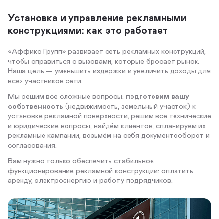
оформление
оформление
оформление
оформление
оформление
оформление
оформление
оформление
оформление
оформление
оформление
оформление
оформление
оформление
оформление
оформление
оформление
оформление
оформление
оформление
оформление
оформление
оформление
оформление
оформление
оформление
оформление
оформление
оформление
оформление
оформление
оформление
оформление
оформление
оформление
оформление
оформление
оформление
оформление
оформление
оформление
Индивидуальная
Индивидуальная
Индивидуальная
Индивидуальная
Индивидуальная
Индивидуальная
Индивидуальная
Индивидуальная
Индивидуальная
Индивидуальная
Индивидуальная
Индивидуальная
Индивидуальная
Индивидуальная
Индивидуальная
Индивидуальная
Индивидуальная
Индивидуальная
Индивидуальная
Индивидуальная
Индивидуальная
Индивидуальная
Индивидуальная
Индивидуальная
Индивидуальная
Индивидуальная
Индивидуальная
Индивидуальная
Индивидуальная
Индивидуальная
Индивидуальная
Индивидуальная
Индивидуальная
Индивидуальная
Индивидуальная
Индивидуальная
Индивидуальная
Индивидуальная
Индивидуальная
Индивидуальная
Индивидуальная
Личный менеджер
формами оплаты
Оперативное
Оперативное
Оперативное
Выгодные условия
Выгодные условия
Выгодные условия
Оперативное
этапах сделки
Установка и управление рекламными
программа
программа
программа
программа
программа
программа
программа
программа
программа
программа
программа
программа
программа
программа
программа
программа
программа
программа
программа
программа
программа
программа
программа
программа
программа
программа
программа
программа
программа
программа
программа
программа
программа
программа
программа
программа
программа
программа
программа
программа
программа
Без посещения офиса
Без посещения офиса
Без посещения офиса
Без посещения офиса
Без посещения офиса
Без посещения офиса
Без посещения офиса
Без посещения офиса
Без посещения офиса
Без посещения офиса
Без посещения офиса
Без посещения офиса
Без посещения офиса
Без посещения офиса
Без посещения офиса
Без посещения офиса
Без посещения офиса
Без посещения офиса
Без посещения офиса
Без посещения офиса
Без посещения офиса
Без посещения офиса
Без посещения офиса
Без посещения офиса
Без посещения офиса
Без посещения офиса
Без посещения офиса
Без посещения офиса
Без посещения офиса
Без посещения офиса
Без посещения офиса
Без посещения офиса
Без посещения офиса
Без посещения офиса
Без посещения офиса
Без посещения офиса
Без посещения офиса
Без посещения офиса
Без посещения офиса
Без посещения офиса
Без посещения офиса
Сопровождает вас на всех
оформление
оформление
оформление
Индивидуальная
Индивидуальная
Индивидуальная
оформление
конструкциями: как это работает
этапах сделки
программа
программа
программа
Без посещения офиса
Без посещения офиса
Без посещения офиса
Без посещения офиса
«Аффикс Групп» развивает сеть рекламных конструкций,
чтобы справиться с вызовами, которые бросает рынок.
Быстрый расчёт
Быстрый расчёт
Личный менеджер
Личный менеджер
Наша цель — уменьшить издержки и увеличить доходы для
Работаем со всеми
Работаем со всеми
Сопровождает вас на всех
Сопровождает вас на всех
Быстрый расчёт
Быстрый расчёт
Быстрый расчёт
Быстрый расчёт
Быстрый расчёт
Быстрый расчёт
Быстрый расчёт
Быстрый расчёт
Быстрый расчёт
Быстрый расчёт
Быстрый расчёт
Быстрый расчёт
Быстрый расчёт
Быстрый расчёт
Быстрый расчёт
Быстрый расчёт
Быстрый расчёт
Быстрый расчёт
Быстрый расчёт
Быстрый расчёт
Быстрый расчёт
Быстрый расчёт
Быстрый расчёт
Быстрый расчёт
Быстрый расчёт
Быстрый расчёт
Быстрый расчёт
Быстрый расчёт
Быстрый расчёт
Быстрый расчёт
Быстрый расчёт
Быстрый расчёт
Быстрый расчёт
Быстрый расчёт
Быстрый расчёт
Быстрый расчёт
Быстрый расчёт
Быстрый расчёт
Быстрый расчёт
Быстрый расчёт
Быстрый расчёт
Личный менеджер
Личный менеджер
Личный менеджер
Личный менеджер
Личный менеджер
Личный менеджер
Личный менеджер
Личный менеджер
Личный менеджер
Личный менеджер
Личный менеджер
Личный менеджер
Личный менеджер
Личный менеджер
Личный менеджер
Личный менеджер
Личный менеджер
Личный менеджер
Личный менеджер
Личный менеджер
Личный менеджер
Личный менеджер
Личный менеджер
Личный менеджер
Личный менеджер
Личный менеджер
Личный менеджер
Личный менеджер
Личный менеджер
Личный менеджер
Личный менеджер
Личный менеджер
Личный менеджер
Личный менеджер
Личный менеджер
Личный менеджер
Личный менеджер
Личный менеджер
Личный менеджер
Личный менеджер
Личный менеджер
всех участников сети.
формами оплаты
формами оплаты
этапах сделки
этапах сделки
Работаем со всеми
Работаем со всеми
Работаем со всеми
Работаем со всеми
Работаем со всеми
Работаем со всеми
Работаем со всеми
Работаем со всеми
Работаем со всеми
Работаем со всеми
Работаем со всеми
Работаем со всеми
Работаем со всеми
Работаем со всеми
Работаем со всеми
Работаем со всеми
Работаем со всеми
Работаем со всеми
Работаем со всеми
Работаем со всеми
Работаем со всеми
Работаем со всеми
Работаем со всеми
Работаем со всеми
Работаем со всеми
Работаем со всеми
Работаем со всеми
Работаем со всеми
Работаем со всеми
Работаем со всеми
Работаем со всеми
Работаем со всеми
Работаем со всеми
Работаем со всеми
Работаем со всеми
Работаем со всеми
Работаем со всеми
Работаем со всеми
Работаем со всеми
Работаем со всеми
Работаем со всеми
Сопровождает вас на всех
Сопровождает вас на всех
Сопровождает вас на всех
Сопровождает вас на всех
Сопровождает вас на всех
Сопровождает вас на всех
Сопровождает вас на всех
Сопровождает вас на всех
Сопровождает вас на всех
Сопровождает вас на всех
Сопровождает вас на всех
Сопровождает вас на всех
Сопровождает вас на всех
Сопровождает вас на всех
Сопровождает вас на всех
Сопровождает вас на всех
Сопровождает вас на всех
Сопровождает вас на всех
Сопровождает вас на всех
Сопровождает вас на всех
Сопровождает вас на всех
Сопровождает вас на всех
Сопровождает вас на всех
Сопровождает вас на всех
Сопровождает вас на всех
Сопровождает вас на всех
Сопровождает вас на всех
Сопровождает вас на всех
Сопровождает вас на всех
Сопровождает вас на всех
Сопровождает вас на всех
Сопровождает вас на всех
Сопровождает вас на всех
Сопровождает вас на всех
Сопровождает вас на всех
Сопровождает вас на всех
Сопровождает вас на всех
Сопровождает вас на всех
Сопровождает вас на всех
Сопровождает вас на всех
Сопровождает вас на всех
Быстрый расчёт
Быстрый расчёт
Быстрый расчёт
Личный менеджер
Личный менеджер
Личный менеджер
Мы решим все сложные вопросы:
подготовим вашу
формами оплаты
формами оплаты
формами оплаты
формами оплаты
формами оплаты
формами оплаты
формами оплаты
формами оплаты
формами оплаты
формами оплаты
формами оплаты
формами оплаты
формами оплаты
формами оплаты
формами оплаты
формами оплаты
формами оплаты
формами оплаты
формами оплаты
формами оплаты
формами оплаты
формами оплаты
формами оплаты
формами оплаты
формами оплаты
формами оплаты
формами оплаты
формами оплаты
формами оплаты
формами оплаты
формами оплаты
формами оплаты
формами оплаты
формами оплаты
формами оплаты
формами оплаты
формами оплаты
формами оплаты
формами оплаты
формами оплаты
формами оплаты
этапах сделки
этапах сделки
этапах сделки
этапах сделки
этапах сделки
этапах сделки
этапах сделки
этапах сделки
этапах сделки
этапах сделки
этапах сделки
этапах сделки
этапах сделки
этапах сделки
этапах сделки
этапах сделки
этапах сделки
этапах сделки
этапах сделки
этапах сделки
этапах сделки
этапах сделки
этапах сделки
этапах сделки
этапах сделки
этапах сделки
этапах сделки
этапах сделки
этапах сделки
этапах сделки
этапах сделки
этапах сделки
этапах сделки
этапах сделки
этапах сделки
этапах сделки
этапах сделки
этапах сделки
этапах сделки
этапах сделки
этапах сделки
Работаем со всеми
Работаем со всеми
Работаем со всеми
Сопровождает вас на всех
Сопровождает вас на всех
Сопровождает вас на всех
собственность
(недвижимость, земельный участок) к
формами оплаты
формами оплаты
формами оплаты
этапах сделки
этапах сделки
этапах сделки
установке рекламной поверхности, решим все технические
и юридические вопросы, найдём клиентов, спланируем их
рекламные кампании, возьмём на себя документооборот и
согласования.
Вам нужно только обеспечить стабильное
функционирование рекламной конструкции: оплатить
аренду, электроэнергию и работу подрядчиков.