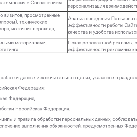
знакомления с Соглашением
персонализация взаимодейст
о визитов, просмотренные
Анализ поведения Пользовате
апросы), технические
эффективности работы Сайта
ера, источник перехода,
качества и удобства использо
амными материалами,
Показ релевантной рекламы, 
ргетинга
эффективности рекламных к
бработки данных исключительно в целях, указанных в раздел
ийская Федерация;
ая Федерация;
отки Российская Федерация.
ципы и правила обработки персональных данных, соблюдат
еспечение выполнения обязанностей, предусмотренных Феде