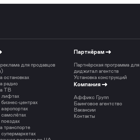
Партнёрам
реклама для продавцов
Партнёрская программа для
в)
диджитал агентств
а остановках
Установка конструкций
а радио
Компания
на ТВ
в лифтах
Аффикс Групп
 бизнес-центрах
Баинговое агентство
 аэропортах
Вакансии
 самолётах
Контакты
 поездах
а транспорте
 супермаркетах
ванная реклама по ЦА