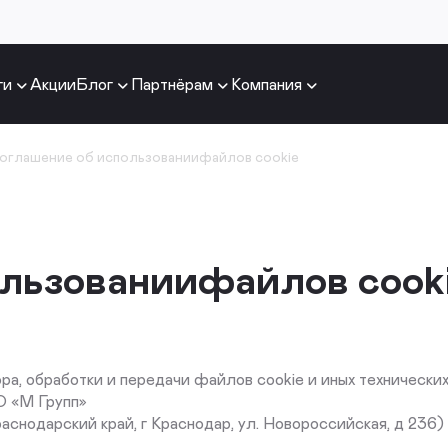
ги
Акции
Блог
Партнёрам
Компания
оглашение об использованиифайлов cookie
ользованиифайлов cook
ра, обработки и передачи файлов cookie и иных технически
О «М Групп»
снодарский край, г Краснодар, ул. Новороссийская, д 236)