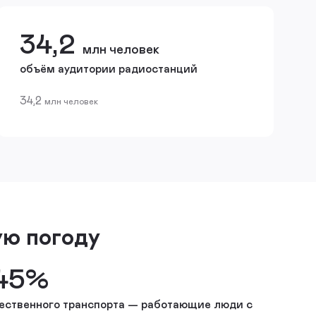
34,2
млн человек
объём аудитории радиостанций
34,2
млн человек
ую погоду
45%
ественного транспорта — работающие люди с