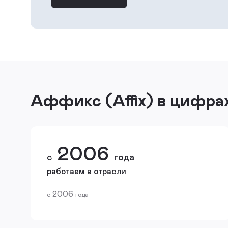
Аффикс (Affix) в цифра
2006
с
года
работаем в отрасли
2006
с
года