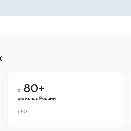
х
80+
в
регионах России
80+
в