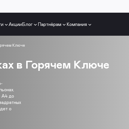
ги
Акции
Блог
Партнёрам
Компания
орячем Ключе
ках в Горячем Ключе
о-
ьонах.
 А4 до
квадратных
идет о