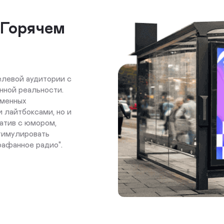
 Горячем
елевой аудитории с
нной реальности.
еменных
и лайтбоксами, но и
атив с юмором,
стимулировать
рафанное радио".