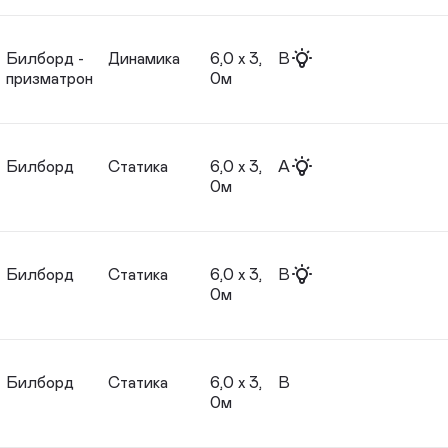
Билборд -
Динамика
6,0 х 3,
B
призматрон
0м
Билборд
Статика
6,0 х 3,
A
0м
Билборд
Статика
6,0 х 3,
B
0м
Билборд
Статика
6,0 х 3,
B
0м