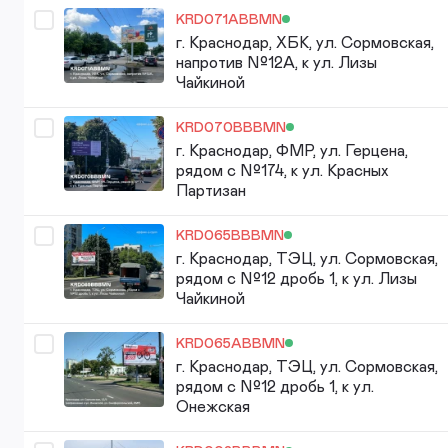
KRD071ABBMN
г. Краснодар, ХБК, ул. Сормовская,
напротив №12А, к ул. Лизы
Чайкиной
KRD070BBBMN
г. Краснодар, ФМР, ул. Герцена,
рядом с №174, к ул. Красных
Партизан
KRD065BBBMN
г. Краснодар, ТЭЦ, ул. Сормовская,
рядом с №12 дробь 1, к ул. Лизы
Чайкиной
KRD065ABBMN
г. Краснодар, ТЭЦ, ул. Сормовская,
рядом с №12 дробь 1, к ул.
Онежская