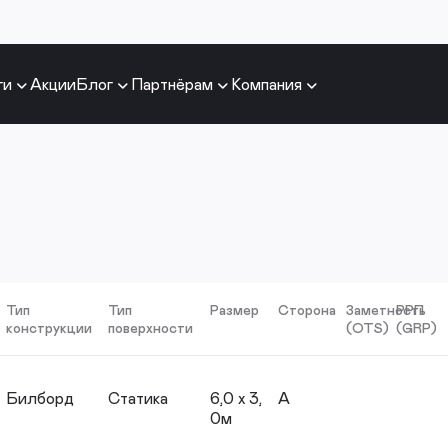
ги
Акции
Блог
Партнёрам
Компания
Тип
Тип
Размер
Сторона
Заметность
РРП
конструкции
поверхности
(OTS)
(GRP)
Билборд
Статика
6,0 х 3,
A
0м