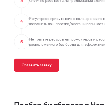
3
Отлично работает для продвижения акций 
Регулярное присутствие в поле зрения по
4
запомнить ваш логотип/слоган и повышает 
Не тратьте ресурсы на промоутеров и расс
5
расположенного билборда для эффективно
Оставить заявку
Подбор билбордов в Чер