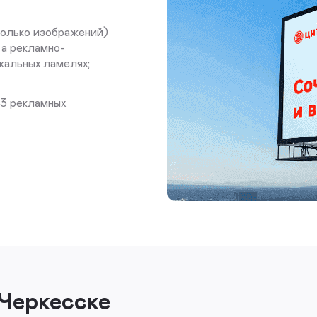
колько изображений)
 а рекламно-
кальных ламелях;
 3 рекламных
 Черкесске