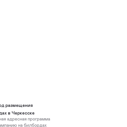
од размещения
дах в Черкесске
ная адресная программа
ампанию на билбордах