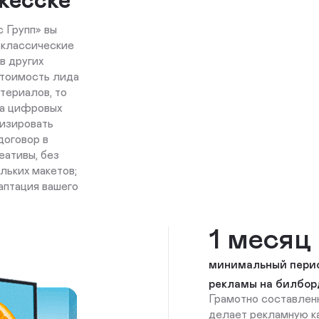
 Групп» вы
 классические
в других
стоимость лида
териалов, то
на цифровых
изировать
договор в
еативы, без
льких макетов;
аптация вашего
1 месяц
минимальный пери
рекламы на билбор
Грамотно составлен
делает рекламную к