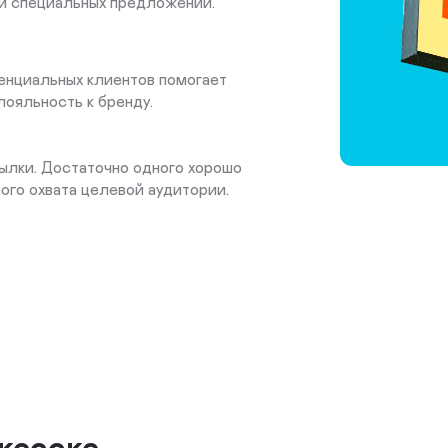
и специальных предложений.
тенциальных клиентов помогает
лояльность к бренду.
ылки. Достаточно одного хорошо
го охвата целевой аудитории.
кесске