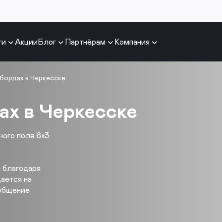
ги
Акции
Блог
Партнёрам
Компания
бордах в Черкесске
ах в Черкесске
ого поля 6х3
 благодаря
щается на
ообщение