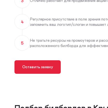
3
Отлично работает для продвижения акций 
Регулярное присутствие в поле зрения по
4
запомнить ваш логотип/слоган и повышает 
Не тратьте ресурсы на промоутеров и расс
5
расположенного билборда для эффективно
Оставить заявку
Подбор билбордов в Кр