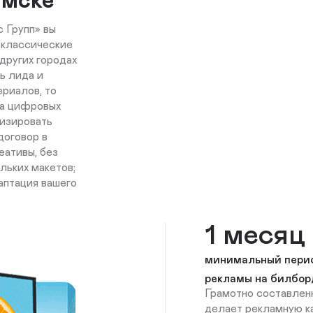
 Групп» вы
 классические
других городах
ь лида и
ериалов, то
на цифровых
изировать
договор в
еативы, без
льких макетов;
аптация вашего
1 месяц
минимальный пери
рекламы на билбор
Грамотно составлен
делает рекламную к