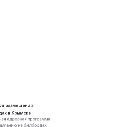
од размещения
дах в Крымске
ная адресная программа
ампанию на билбордах