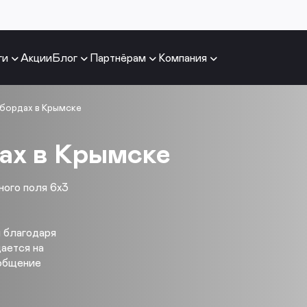
ги
Акции
Блог
Партнёрам
Компания
бордах в Крымске
ах в Крымске
ого поля 6х3
 благодаря
щается на
ообщение