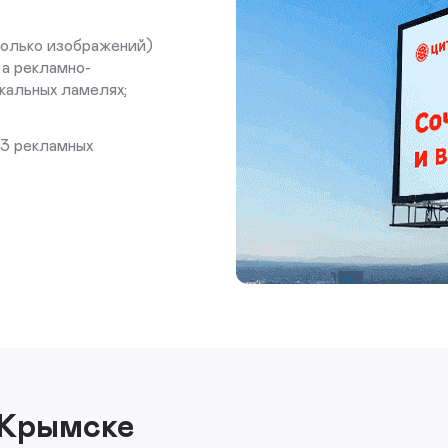
колько изображений)
 а рекламно-
кальных ламелях;
 3 рекламных
 Крымске