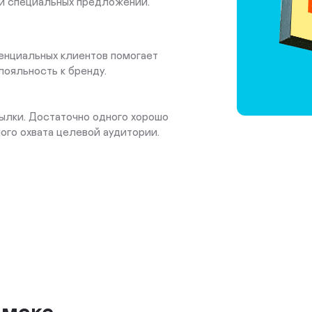
и специальных предложений.
тенциальных клиентов помогает
лояльность к бренду.
ылки. Достаточно одного хорошо
го охвата целевой аудитории.
ымске