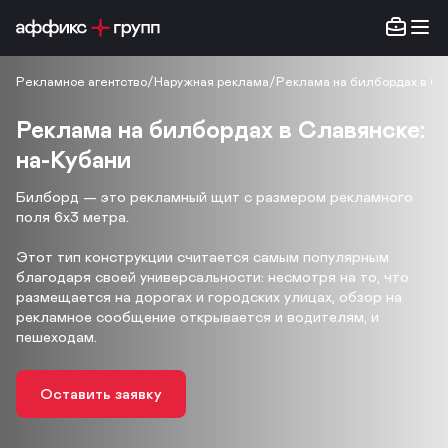
Рекламное агентство
/
Наружная реклама
/
Реклама на билбордах в С
Реклама на билбордах в Славянске:
на-Кубани
Билборд — это рекламный щит с размером рекламного
поля 6х3 метра.
Этот тип конструкции считается самым популярным
благодаря своей универсальности: несмотря на то, что
размещается на дорогах и городских улицах, обзор на
рекламное сообщение открывается и водителям, и
пешеходам.
Оставить заявку