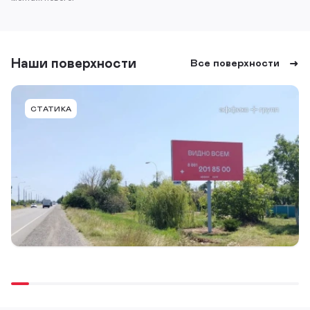
Наши поверхности
Все поверхности
SLA059ABB
СТАТИКА
г. Славянск-на-Кубани, Славянский район, а-д
А-289 Краснодар - Темрюк, А-290 Новороссийск -
Керчь104+700 (слева), в г. Славянск-на-Кубани
Тип конструкции
Размер
Сторона
Билборд
6,0 х 3,0м
A
Подробнее
В портфель