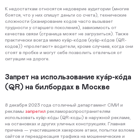
К недостаткам относятся недоверие аудитории (многие
боятся, что у них спишут деньги со счета), технические
сложности (сканирование кодов часто вызывает
трудности у старшего поколения), зависимость от
качества связи (страница может не загрузиться). Также
практически всегда мимо куа́р-ко́дов (куа́р-ко́дов (QR-
кодов)) «пролетают» водители, кроме случаев, когда они
стоят в пробке и могут себе позволить отвлечься от
ситуации на дороге.
Запрет на использование куа́р-ко́да
(QR) на билбордах в Москве
8 декабря 2023 года столичный департамент СМИ и
рекламы
запретил
рекламораспространителям
использовать куа́р-ко́ды (QR-коды) в наружной рекламе,
на остановках и других уличных конструкциях. Главная
причина — участившиеся хакерские атаки, попытки взлома
сайтов и переадресация трафика на мошеннические и