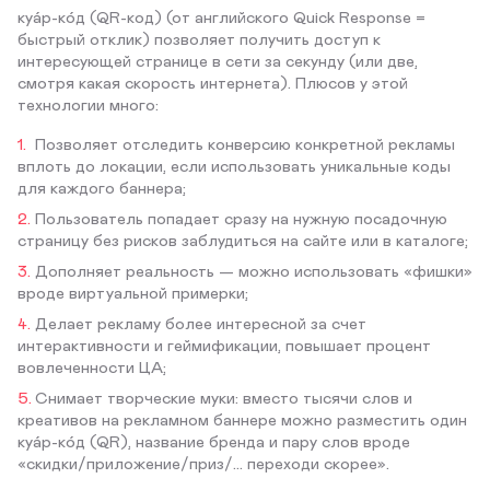
куа́р-ко́д (QR-код) (от английского Quick Response =
быстрый отклик) позволяет получить доступ к
интересующей странице в сети за секунду (или две,
смотря какая скорость интернета). Плюсов у этой
технологии много:
Позволяет отследить конверсию конкретной рекламы
вплоть до локации, если использовать уникальные коды
для каждого баннера;
Пользователь попадает сразу на нужную посадочную
страницу без рисков заблудиться на сайте или в каталоге;
Дополняет реальность — можно использовать «фишки»
вроде виртуальной примерки;
Делает рекламу более интересной за счет
интерактивности и геймификации, повышает процент
вовлеченности ЦА;
Снимает творческие муки: вместо тысячи слов и
креативов на рекламном баннере можно разместить один
куа́р-ко́д (QR), название бренда и пару слов вроде
«скидки/приложение/приз/... переходи скорее».