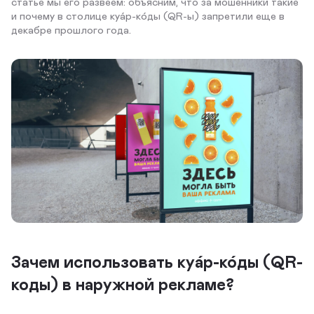
статье мы его развеем: объясним, что за мошенники такие
и почему в столице куа́р-ко́ды (QR-ы) запретили еще в
декабре прошлого года.
Зачем использовать куа́р-ко́ды (QR-
коды) в наружной рекламе?