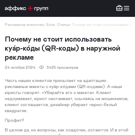
Рекламное агентство
/
Блог
/
Статьи
/
Почему не стоит использовать куа
Почему не стоит использовать
куа́р-ко́ды (QR-коды) в наружной
рекламе
24 октября 2024
3425 просмотров
Часть наших клиентов присылает на адаптацию
рекламные макеты с куа́р-ко́дами (QR-кодами). А наши
юристы говорят: «Убирайте его с макета». Клиент
недоумевает, юрист настаивает, ссылаясь на мошенников,
клиент соглашается, дизайнер убирает черно-белый
квадратик.
Профит?
В целом да, но вопросы, как осадочек, остаются. И в этой