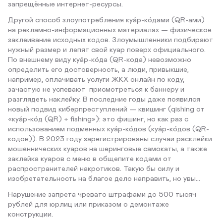
запрещённые интернет-ресурсы.
Другой способ злоупотребления куа́р-ко́дами (QR-ами)
на рекламно-информационных материалах — физическое
заклеивание исходных кодов. Злоумышленники подбирают
нужный размер и лепят свой куар поверх официального.
По внешнему виду куа́р-ко́да (QR-кода) невозможно
определить его достоверность, а люди, привыкшие,
например, оплачивать услуги ЖКХ онлайн по коду,
зачастую не успевают присмотреться к баннеру и
разглядеть наклейку. В последние годы даже появился
новый подвид киберпреступлений — квишинг (qishing от
«куа́р-ко́д (QR) + fishing»): это фишинг, но как раз с
использованием подменных куа́р-ко́дов (куа́р-ко́дов (QR-
кодов)). В 2023 году зарегистрированы случаи расклейки
мошеннических куаров на шеринговые самокаты, а также
заклейка куаров с меню в общепите кодами от
распространителей накротиков. Такую бы силу и
изобретательность на благое дело направить, но увы...
Нарушение запрета чревато штрафами до 500 тысяч
рублей для юрлиц или приказом о демонтаже
конструкции.