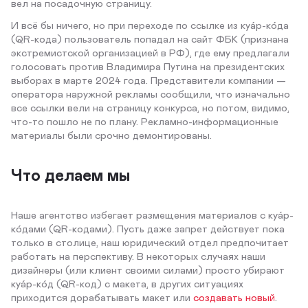
вел на посадочную страницу.
И всё бы ничего, но при переходе по ссылке из куа́р-ко́да
(QR-кода) пользователь попадал на сайт ФБК (признана
экстремистской организацией в РФ), где ему предлагали
голосовать против Владимира Путина на президентских
выборах в марте 2024 года. Представители компании —
оператора наружной рекламы сообщили, что изначально
все ссылки вели на страницу конкурса, но потом, видимо,
что-то пошло не по плану. Рекламно-информационные
материалы были срочно демонтированы.
Что делаем мы
Наше агентство избегает размещения материалов с куа́р-
ко́дами (QR-кодами). Пусть даже запрет действует пока
только в столице, наш юридический отдел предпочитает
работать на перспективу. В некоторых случаях наши
дизайнеры (или клиент своими силами) просто убирают
куа́р-ко́д (QR-код) с макета, в других ситуациях
приходится дорабатывать макет или
создавать новый
.