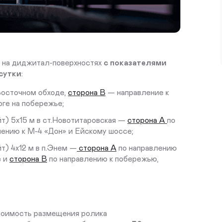
 на диджитал-поверхностях
с показателями
сутки
:
Восточном обходе,
сторона В
— направление к
ге на побережье;
т) 5х15 м в ст.Новотитаровская —
сторона А
по
ению к М-4 «Дон» и Ейскому шоссе;
т) 4х12 м в п.Энем —
сторона А
по направлению
е и
сторона В
по направлению к побережью,
стоимость размещения ролика