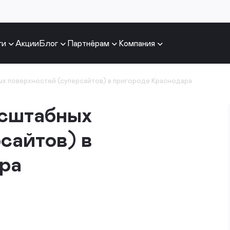
ги
Акции
Блог
Партнёрам
Компания
х поверхностей (суперсайтов) в пригороде Краснодара
асштабных
сайтов) в
ра