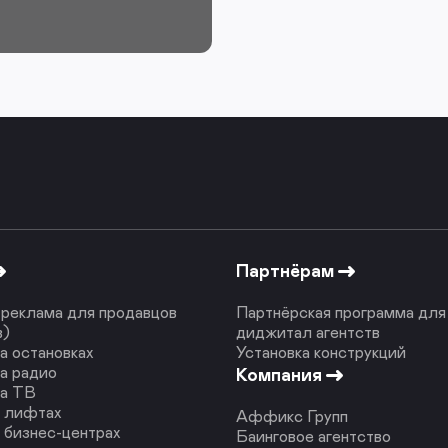
Партнёрам
реклама для продавцов
Партнёрская программа для
в)
диджитал агентств
а остановках
Установка конструкций
а радио
Компания
на ТВ
в лифтах
Аффикс Групп
 бизнес-центрах
Баинговое агентство