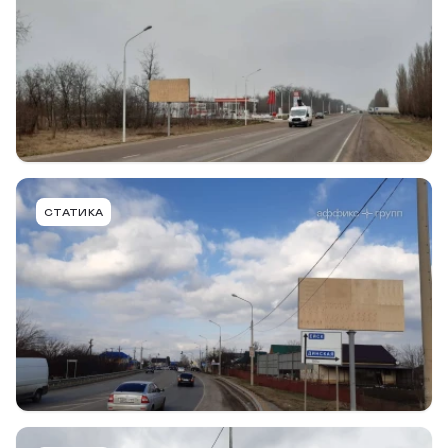
Краснодар - Ейск, 15+650 (слева), в г. Тимашевск
Тип конструкции
Размер
Сторона
Билборд
6,0 х 3,0м
B
Подробнее
В портфель
NVT003ABBMT
СТАТИКА
ст. Новотитаровская, Динской район, а-д
Краснодар - Ейск, 12+850 (справа), в ст.
Новотитаровская
Тип конструкции
Размер
Сторона
Билборд
6,0 х 3,0м
A
Подробнее
В портфель