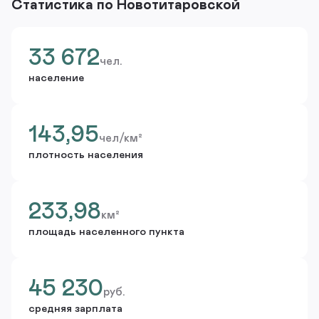
Статистика по Новотитаровской
33 672
чел.
население
143,95
чел/км²
плотность населения
233,98
км²
площадь населенного пункта
45 230
руб.
средняя зарплата