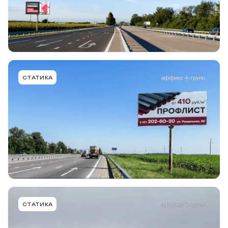
Билборд
6,0 х 3,0м
B
Подробнее
В портфель
NVT007ABBMT
СТАТИКА
ст. Новотитаровская, Динской район, а-д
Краснодар - Ейск, 9+100 (справа), в ст.
Новотитаровская
Тип конструкции
Размер
Сторона
Билборд
6,0 х 3,0м
A
Подробнее
В портфель
NVT006BBBMT
СТАТИКА
ст. Новотитаровская, Динской район, а-д
Калининская - Новотитаровская, 40+107 (слева), в