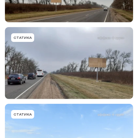
Подробнее
В портфель
NVT005ABBMT
СТАТИКА
ст. Новотитаровская, Динской район, а-д
Краснодар - Ейск, 20+530 (слева), в ст.
Новотитаровская
Тип конструкции
Размер
Сторона
Билборд
6,0 х 3,0м
A
Подробнее
В портфель
NVT007BBBMT
СТАТИКА
ст. Новотитаровская, Динской район, а-д
Краснодар - Ейск, 9+100 (справа), в г. Краснодар
Тип конструкции
Размер
Сторона