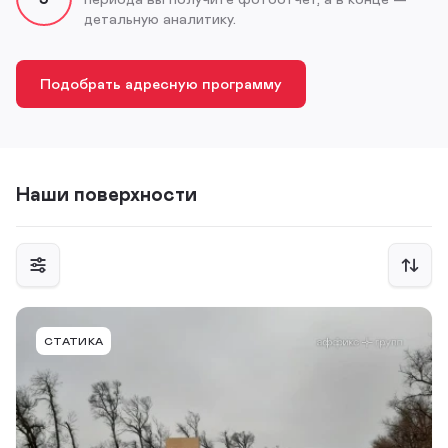
детальную аналитику.
Подобрать адресную программу
Наши поверхности
NVT005BBBMT
СТАТИКА
ст. Новотитаровская, Динской район, а-д
Краснодар - Ейск, 20+530 (слева), в г. Тимашевск
Тип конструкции
Размер
Сторона
Билборд
6,0 х 3,0м
B