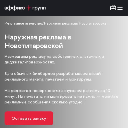
Рекламное агентство
/
Наружная реклама
/
Новотитаровская
Наружная реклама в
Новотитаровской
Размещаем рекламу на собственных статичных и
диджитал-поверхностях.
Для обычных билбордов разрабатываем дизайн
рекламного макета, печатаем и монтируем.
На диджитал-поверхностях запускаем рекламу за 10
минут. Ни печатать, ни монтировать не нужно — меняйте
рекламные сообщения сколько угодно.
Оставить заявку