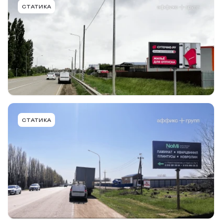
NVT002ABBMT
СТАТИКА
ст. Новотитаровская, Динской район, а-д
Краснодар - Ейск, 15+045 (слева), в г. Краснодар
Тип конструкции
Размер
Сторона
Билборд
6,0 х 3,0м
A
Подробнее
В портфель
NVT004ABBMT
СТАТИКА
ст. Новотитаровская, Динской район, а-д
Краснодар - Ейск, 15+650 (слева), в ст.
Новотитаровская
Тип конструкции
Размер
Сторона
Билборд
6,0 х 3,0м
A
Подробнее
В портфель