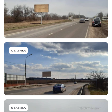
ст. Новотитаровская
Тип конструкции
Размер
Сторона
Билборд
6,0 х 3,0м
B
Подробнее
В портфель
NVT003BBBMT
СТАТИКА
ст. Новотитаровская, Динской район, а-д
Краснодар - Ейск, 12+850 (справа), в г. Краснодар
Тип конструкции
Размер
Сторона
Билборд
6,0 х 3,0м
B
Подробнее
В портфель
NVT004BBBMT
СТАТИКА
ст. Новотитаровская, Динской район, а-д