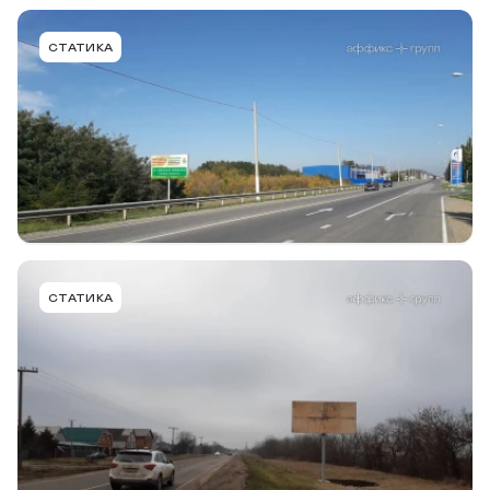
NVT002BBBMT
СТАТИКА
ст. Новотитаровская, Динской район, а-д
Краснодар - Ейск, 15+045 (слева), в г. Тимашевск
Тип конструкции
Размер
Сторона
Билборд
6,0 х 3,0м
B
Подробнее
В портфель
NVT006ABBMT
СТАТИКА
ст. Новотитаровская, Динской район, а-д
Калининская - Новотитаровская, 40+107 (слева), в
ст.Нововеличковская
Тип конструкции
Размер
Сторона
Билборд
6,0 х 3,0м
A
Подробнее
В портфель