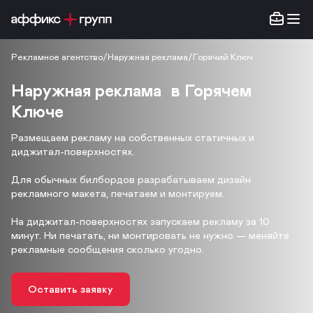
Рекламное агентство
/
Наружная реклама
/
Горячий Ключ
Наружная реклама в Горячем
Ключе
Размещаем рекламу на собственных статичных и
диджитал-поверхностях.
Для обычных билбордов разрабатываем дизайн
рекламного макета, печатаем и монтируем.
На диджитал-поверхностях запускаем рекламу за 10
минут. Ни печатать, ни монтировать не нужно — меняйте
рекламные сообщения сколько угодно.
Оставить заявку