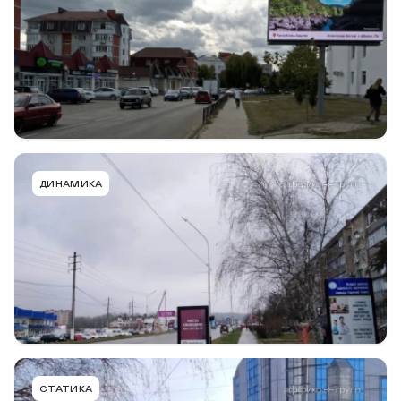
администрации, к ул. Революции
Тип конструкции
Размер
Сторона
Digital Билборд
6,0 х 3,0м
A
Подробнее
В портфель
GRK002ACFMT
ДИНАМИКА
г. Горячий Ключ, ул. Революции, 5, Центр
занятости, к а-д М4 Дон, выезд
Тип конструкции
Размер
Сторона
Ситиформат
1,24х2,0
A
Подробнее
В портфель
GRK002BCFMT
СТАТИКА