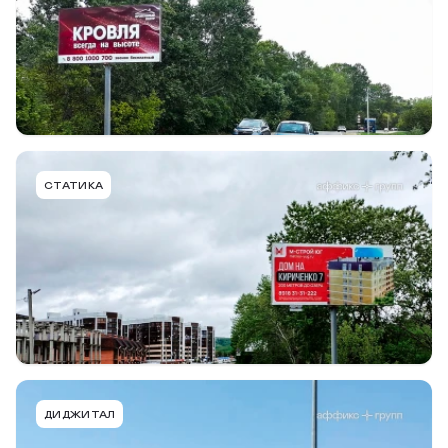
Тип конструкции
Размер
Сторона
Билборд
6,0 х 3,0м
B
Подробнее
В портфель
GRK020ABBIP
СТАТИКА
г. Горячий Ключ, ул. Объездная, р-н Ледового
Дворца, к ул. Кучерявого
Тип конструкции
Размер
Сторона
Билборд
6,0 х 3,0м
A
Подробнее
В портфель
GRK002ADBB
ДИДЖИТАЛ
г. Горячий Ключ, а-д М4 Дон, 1386+630 (справа), в