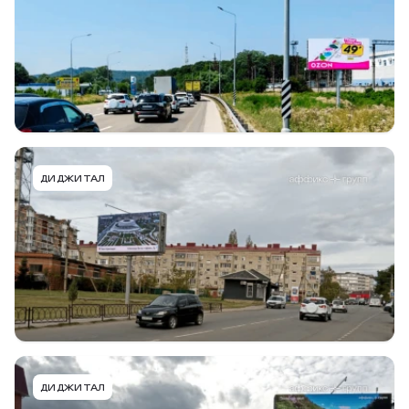
п. Джубга (Черноморское побережье)
Тип конструкции
Размер
Сторона
Digital Билборд
6,0 х 3,0м
A
Подробнее
В портфель
GRK001BDBBMT
ДИДЖИТАЛ
г. Горячий Ключ, ул. Ленина, 191, справа от
администрации, к ул. Черняховского
Тип конструкции
Размер
Сторона
Digital Билборд
6,0 х 3,0м
B
Подробнее
В портфель
GRK001ADBBMT
ДИДЖИТАЛ
г. Горячий Ключ, ул. Ленина, 191, справа от