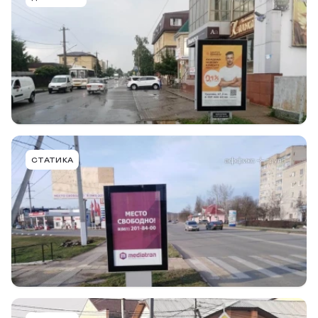
г. Горячий Ключ, ул. Псекупская, 50, возле ТЦ, к
ул. Пролетарская
Тип конструкции
Размер
Сторона
Ситиформат
1,24х2,0
A
Подробнее
В портфель
GRK001BCFMT
СТАТИКА
г. Горячий Ключ, ул. Революции, 4, напротив ТЦ
СБСВ, к а-д М4 Дон, выезд
Тип конструкции
Размер
Сторона
Ситиформат
1,24х2,0
B
Подробнее
В портфель
GRK003BCFMT