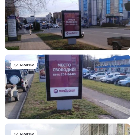
г. Горячий Ключ, ул. Революции, 5, Центр
занятости, в центр
Тип конструкции
Размер
Сторона
Ситиформат
1,24х2,0
B
Подробнее
В портфель
GRK001ACFMT
ДИНАМИКА
г. Горячий Ключ, ул. Революции, 4, напротив ТЦ
СБСВ, в центр
Тип конструкции
Размер
Сторона
Ситиформат
1,24х2,0
A
Подробнее
В портфель
GRK003ACFMT
ДИНАМИКА