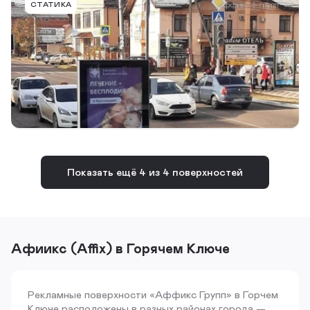
СТАТИКА
г. Горячий Ключ, ул. Псекупская, 50, возле ТЦ, к
ул. Лермонтова
Тип конструкции
Размер
Сторона
Ситиформат
1,24х2,0
B
Подробнее
В портфель
Показать ещё 4 из 4 поверхностей
Афиикс (Affix) в Горячем Ключе
Рекламные поверхности «Аффикс Групп» в Горчем
Ключе расположены в разных районах города —