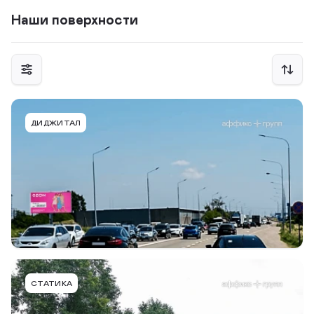
Наши поверхности
GRK002BDBB
ДИДЖИТАЛ
г. Горячий Ключ, а-д М4 Дон, 1386+630 (справа), в
г. Краснодар
Тип конструкции
Размер
Сторона
Digital Билборд
6,0 х 3,0м
B
Подробнее
В портфель
GRK020BBBIP
СТАТИКА
г. Горячий Ключ, ул. Объездная, р-н Ледового
Дворца, к ул. Революции