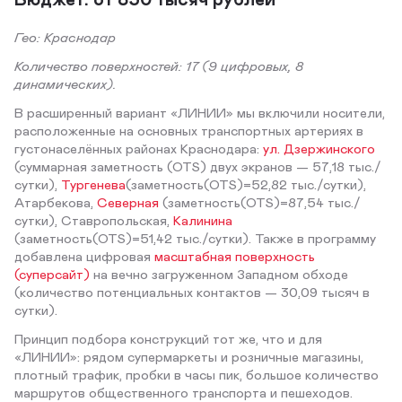
Гео: Краснодар
Количество поверхностей: 17 (9 цифровых, 8
динамических).
В расширенный вариант «ЛИНИИ» мы включили носители,
расположенные на основных транспортных артериях в
густонаселённых районах Краснодара:
ул. Дзержинского
(суммарная заметность (OTS) двух экранов — 57,18 тыс./
сутки),
Тургенева
(заметность(OTS)=52,82 тыс./сутки),
Атарбекова,
Северная
(заметность(OTS)=87,54 тыс./
сутки), Ставропольская,
Калинина
(заметность(OTS)=51,42 тыс./сутки). Также в программу
добавлена цифровая
масштабная поверхность
(суперсайт)
на вечно загруженном Западном обходе
(количество потенциальных контактов — 30,09 тысяч в
сутки).
Принцип подбора конструкций тот же, что и для
«ЛИНИИ»: рядом супермаркеты и розничные магазины,
плотный трафик, пробки в часы пик, большое количество
маршрутов общественного транспорта и пешеходов.