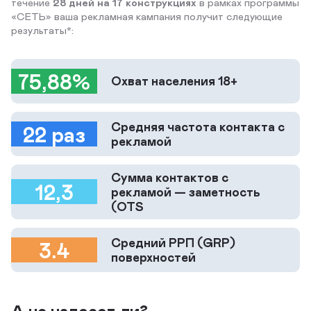
течение
28 дней на 17 конструкциях
в рамках программы
«СЕТЬ» ваша рекламная кампания получит следующие
результаты*:
75,88%
Охват населения 18+
Средняя частота контакта с
22 раз
рекламой
Сумма контактов с
12,3
рекламой — заметность
(OTS
Средний РРП (GRP)
3.4
поверхностей
А не надоест ли?..